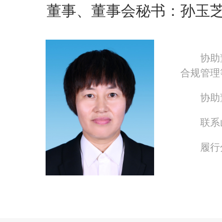
董事、董事会秘书：孙玉
协助
合规管理
协助
联系
履行