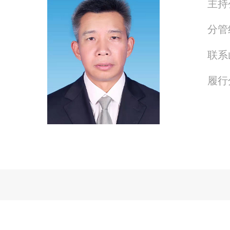
主持
分管
联系
履行