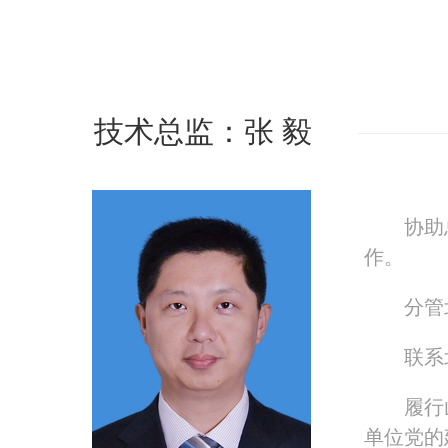
技术总监：张 毅
协助
作。
分管
联系
履行
单位党的