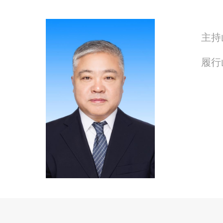
主持
履行