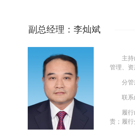
副总经理：李灿斌
主持
管理、资
分管
联系
履行
责；履行