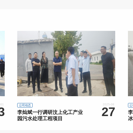
-01
2025-08
公司动态
公
3
27
李灿斌一行调研汶上化工产业
李
园污水处理工程项目
冰