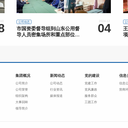
-10
2024-12
公司动态
公
8
04
市国资委督导组到山东公用督
王
导人员密集场所和重点部位安
项
全防范工作
集团概况
新闻动态
党的建设
信息
公司简介
公司动态
党建工作
信息
公司荣誉
行业资讯
党风廉政
营商
组织架构
媒体报道
服务群众
大事回眸
工团工作
领导简介