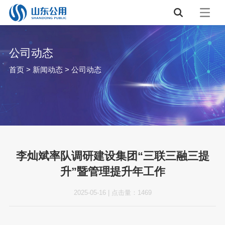
公司动态
首页
>
新闻动态
>
公司动态
李灿斌率队调研建设集团“三联三融三提
升”暨管理提升年工作
2025-05-16
|
点击量：
1469