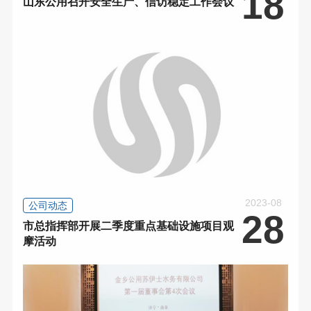
18
山东公用召开安全生产、信访稳定工作会议
2023-08
公司动态
28
市总指挥部开展二季度重点基础设施项目观
摩活动