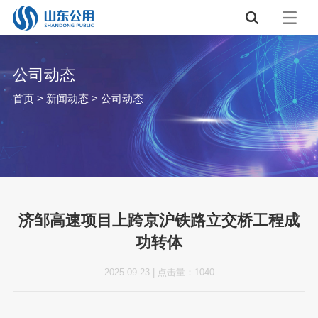
公司动态
首页
>
新闻动态
>
公司动态
济邹高速项目上跨京沪铁路立交桥工程成
功转体
2025-09-23
|
点击量：
1040