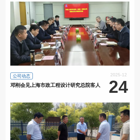
2025-12
公司动态
24
邓刚会见上海市政工程设计研究总院客人