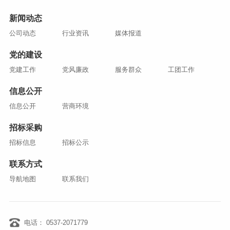
新闻动态
公司动态
行业资讯
媒体报道
党的建设
党建工作
党风廉政
服务群众
工团工作
信息公开
信息公开
营商环境
招标采购
招标信息
招标公示
联系方式
导航地图
联系我们
电话： 0537-2071779