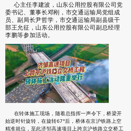
心主任李建波，山东公用控股有限公司党
委书记、董事长邓刚，市交通运输局党组成
员、副局长尹哲学，市交通运输局副县级干
部王允征，山东公用控股有限公司副总经理
李鹏等参加活动。
在转体施工现场，随着总指挥一声令下，桥梁开
始逆时针旋转，在旋转67°后，桥体在京沪铁路上空
精准就位，至此济邹高速项目上跨京沪铁路立交桥工