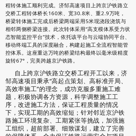
程转体施工顺利完成。济邹高速项目上跨京沪铁路立
交桥工程转体桥长
160米、宽30.8米、重2.9万吨，
桥梁转体施工完成后桥梁两端采用5米现浇段浇筑与
相邻两侧桥梁连接。此次转体采用“高支模体系受力状
态智能监控平台”技术，依托该平台与云端协同平台、
移动终端工具的深度融合，构建起施工全流程智能管
控体系。这座重达万吨的桥梁结构最终以毫米级精度
旋转67°，完美跨越京沪铁路。
自上跨京沪铁路立交桥工程开工以来，济
邹高速项目秉承“高起点策划、高标准开局、
高效率施工”的理念，成功克服多重施工难
题，积极协调各方资源，科学调整施工工
序，改进施工方法，保证工程质量的情况
下，实现工期的高效缩短；针对邻近京沪铁
路施工环境复杂、工期紧张等挑战，加强施
工组织，超前部署、细致谋划，建立了完善