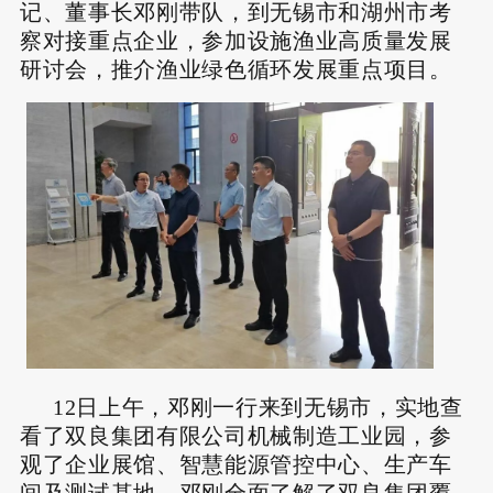
记、董事长邓刚带队，到无锡市和湖州市考
察对接重点企业，参加设施渔业高质量发展
研讨会，推介渔业绿色循环发展重点项目。
12日上午，邓刚一行来到无锡市，实地查
看了双良集团有限公司机械制造工业园，参
观了企业展馆、智慧能源管控中心、生产车
间及测试基地。邓刚全面了解了双良集团覆