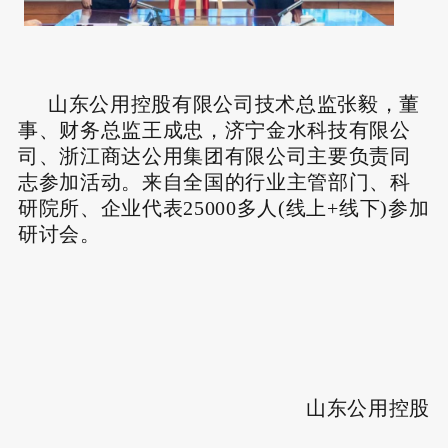
山东公用控股有限公司技术总监张毅，董
事、财务总监王成忠，济宁金水科技有限公
司、浙江商达公用集团有限公司主要负责同
志参加活动。来自全国的行业主管部门、科
研院所、企业代表25000多人(线上+线下)参加
研讨会。
山东公用控股