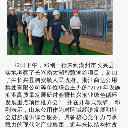
12日下午，邓刚一行来到湖州市长兴县，
实地考察了长兴南太湖智慧渔谷项目，参加
了由长兴县泗安镇人民政府、浙江商达公用
集团有限公司等单位联合主办的“2026年设施
渔业高质量发展研讨会暨长兴渔业绿色循环
发展重点项目推介会”，并在开幕式致辞。邓
刚表示，山东公用作为对区域经济发展和社
会进步提供综合服务、具备核心竞争力与承
载力的现代化产业集团，近年来以结构性改