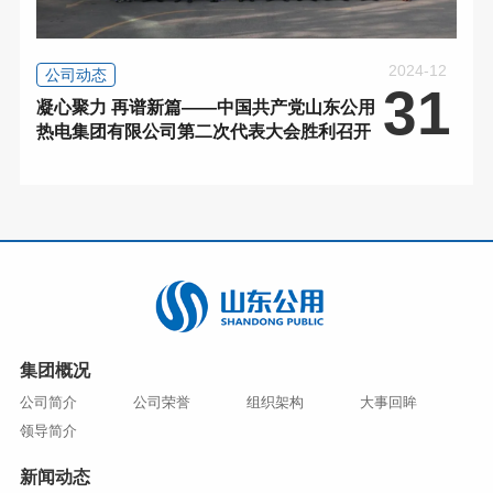
2024-12
公司动态
31
凝心聚力 再谱新篇——中国共产党山东公用
热电集团有限公司第二次代表大会胜利召开
集团概况
公司简介
公司荣誉
组织架构
大事回眸
领导简介
新闻动态