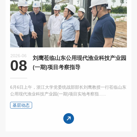
2026-06
刘鹰莅临山东公用现代渔业科技产业园
08
(一期)项目考察指导
6月6日上午，浙江大学党委统战部部长刘鹰教授一行莅临山东
公用现代渔业科技产业园(一期)项目实地考察指......
基层动态