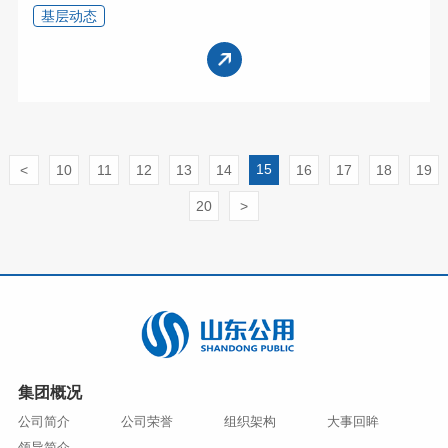
基层动态
15
<
10
11
12
13
14
16
17
18
19
20
>
集团概况
公司简介
公司荣誉
组织架构
大事回眸
领导简介