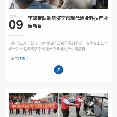
2026-06
李斌带队调研济宁市现代渔业科技产业
09
园项目
6月8日上午，济宁市太白湖新区党工委副书记、管委会主任李
斌带队专题调研济宁市现代渔业科技产业园项目，......
基层动态