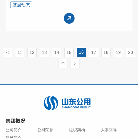
基层动态
16
<
11
12
13
14
15
17
18
19
20
21
>
集团概况
公司简介
公司荣誉
组织架构
大事回眸
领导简介