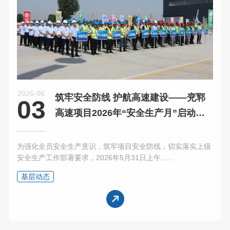
2026-06
筑牢安全防线 护航高速建设——兖郓
03
高速项目2026年“安全生产月”启动仪
式顺利
为强化全员安全生产意识，筑牢项目安全防线，切实落实上级
安全生产工作部署要求，2026年5月31日上午......
基层动态